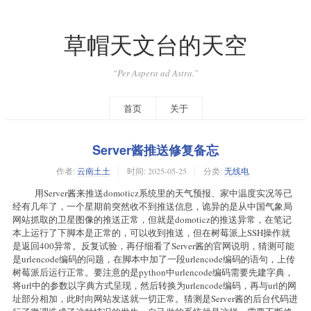
草帽天文台的天空
“Per Aspera ad Astra.”
首页
关于
Server酱推送修复备忘
作者:
云南土土
时间:
2025-05-25
分类:
无线电
用Server酱来推送domoticz系统里的天气预报、家中温度实况等已
经有几年了，一个星期前突然收不到推送信息，诡异的是从中国气象局
网站抓取的卫星图像的推送正常，但就是domoticz的推送异常，在笔记
本上运行了下脚本是正常的，可以收到推送，但在树莓派上SSH操作就
是返回400异常。反复试验，再仔细看了Server酱的官网说明，猜测可能
是urlencode编码的问题，在脚本中加了一段urlencode编码的语句，上传
树莓派后运行正常。要注意的是python中urlencode编码需要先建字典，
将url中的参数以字典方式呈现，然后转换为urlencode编码，再与url的网
址部分相加，此时向网站发送就一切正常。猜测是Server酱的后台代码进