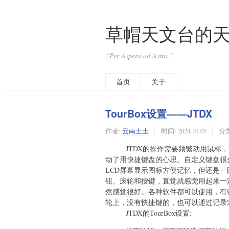
草帽天文台的
“Per Aspera ad Astra.”
首页
关于
TourBox设置——JTDX
作者:
云南土土
时间:
2024-10-07
分
JTDX的操作需要频繁动用鼠标，而
动了用快捷键盘的心思。自定义键盘很
LCD屏幕显示图标方便记忆，但还是一眼
钮、滚轮和按键，直觉就感觉用起来一定
然感觉很好。各种软件都可以使用，有
轮上，没有快捷键的，也可以通过记录
JTDX的TourBox设置: