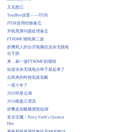
又见怒江
TourBox设置——JTDX
JTDX使用经验备忘
开机黑屏问题处理备忘
FT8DMC墙纸第二波
折腾死人的台式电脑抗业余无线电
台干扰
来，刷一波FT8DMC的墙纸
短波业余无线电台终于架起来了
台风来的时候划皮划艇
一晃十年了
2024环星云湖
2024南盘江漂流
折叠皮划艇横渡抚仙湖
音乐宝藏：Percy Faith's Greatest
Hits
更换新版家用气象站及MODBUS