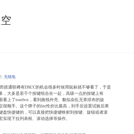
天空
类:
无线电
抓通联稀有DXCC的机会很多时候用鼠标就不够看了，于是
多，大多是若干个按键组合在一起，高级一点的按键上有
看上了tourbox，看到曲线外壳、貌似杂乱无章排布的旋
很顺手。这个牌子的lite性价比最高，到手后设置试验后果
键盘快捷键的，可以直接把快捷键映射到按键、旋钮或者滚
宏实现下拉列表框、滚动选择等操作。