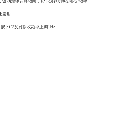
，滚动滚轮选择频段，按下滚轮切换到指定频率
止发射
，按下C2发射接收频率上调1Hz