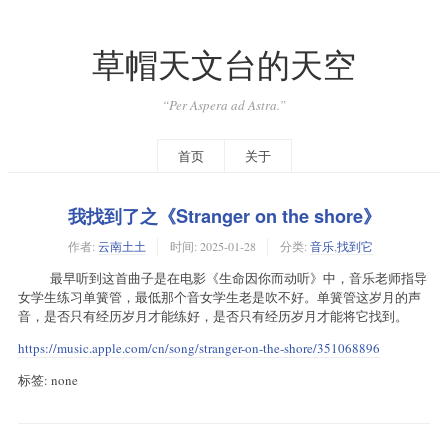
草帽天文台的天空
“Per Aspera ad Astra.”
首页
关于
我找到了之《Stranger on the shore》
作者:
云南土土
时间:
2025-01-28
分类:
音乐
,
找到它
最早听到这首曲子是在电影《生命因你而动听》中，音乐老师指导
女学生练习单簧管，最低那个音女学生老是吹不好。单簧管这岁月的声
音，是否只有经历岁月才能练好，是否只有经历岁月才能将它找到。
https://music.apple.com/cn/song/stranger-on-the-shore/351068896
标签: none